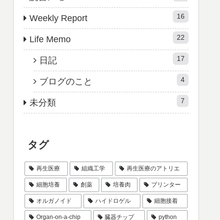
16
Weekly Report
22
Life Memo
17
日記
4
ブログのこと
7
未分類
タグ
再生医療
組織工学
再生医療のアトリエ
細胞培養
創薬
培養肉
プリンター
オルガノイド
ハイドロゲル
細胞接着
Organ-on-a-chip
臓器チップ
python