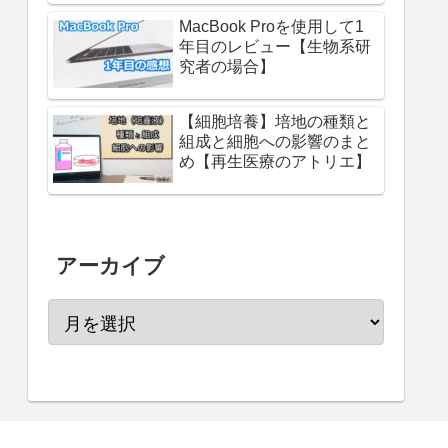
MacBook Proを使用して1
年目のレビュー【生物系研
究者の場合】
【細胞培養】培地の種類と
組成と細胞への影響のまと
め【再生医療のアトリエ】
アーカイブ