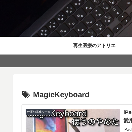
再生医療のアトリエ
MagicKeyboard
iP
仕事効率化ツール
愛
iP