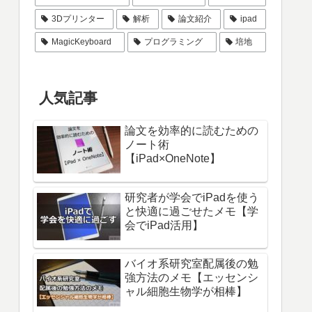
3Dプリンター
解析
論文紹介
ipad
MagicKeyboard
プログラミング
培地
人気記事
論文を効率的に読むための
ノート術
【iPad×OneNote】
研究者が学会でiPadを使う
と快適に過ごせたメモ【学
会でiPad活用】
バイオ系研究室配属後の勉
強方法のメモ【エッセンシ
ャル細胞生物学が相棒】