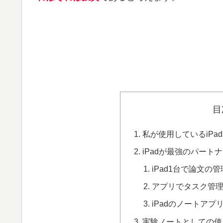
目
私が使用しているiPad
iPadが最強のパート
iPad1台で論文の
アプリでタスク管
iPadのノートア
実験ノートとしての使