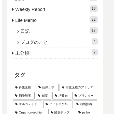
16
Weekly Report
22
Life Memo
17
日記
4
ブログのこと
7
未分類
タグ
再生医療
組織工学
再生医療のアトリエ
細胞培養
創薬
培養肉
プリンター
オルガノイド
ハイドロゲル
細胞接着
Organ-on-a-chip
臓器チップ
python