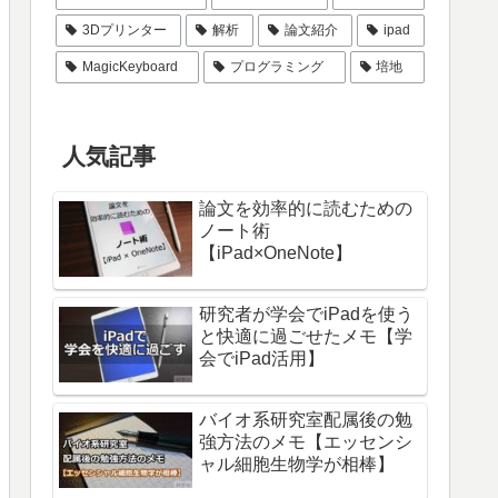
3Dプリンター
解析
論文紹介
ipad
MagicKeyboard
プログラミング
培地
人気記事
論文を効率的に読むための
ノート術
【iPad×OneNote】
研究者が学会でiPadを使う
と快適に過ごせたメモ【学
会でiPad活用】
バイオ系研究室配属後の勉
強方法のメモ【エッセンシ
ャル細胞生物学が相棒】