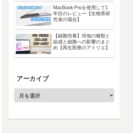
MacBook Proを使用して1
年目のレビュー【生物系研
究者の場合】
【細胞培養】培地の種類と
組成と細胞への影響のまと
め【再生医療のアトリエ】
アーカイブ