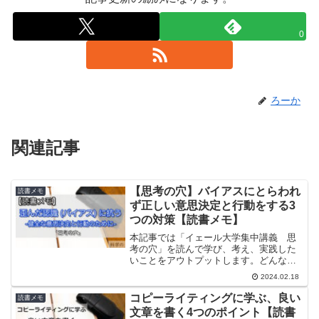
0
ろーか
関連記事
【思考の穴】バイアスにとらわれ
読書メモ
ず正しい意思決定と行動をする3
つの対策【読書メモ】
本記事では「イェール大学集中講義 思
考の穴」を読んで学び、考え、実践した
いことをアウトプットします。どんなに
頭の良い人であっても、誰もが必ずバイ
2024.02.18
アスにとらわれる。そんな厄介な人間の
思考の穴に、どうやって立ち向かうのか
コピーライティングに学ぶ、良い
読書メモ
を解説した良本でした。自...
文章を書く4つのポイント【読書