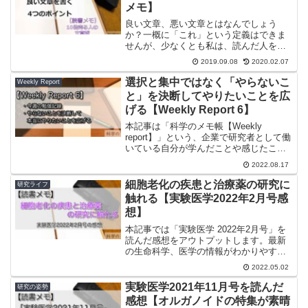
メモ】
良い文章、悪い文章とはなんでしょう
か？一概に「これ」という定義はできま
せんが、少なくとも私は、読んだ人を動
かすことができる文章が良い文章だと考
2019.09.08
2020.02.07
えます。ではそのような文章を書くため
にはどうしたらよいかということで、も
選択と集中ではなく「やらないこ
Weekly Report
のを買わせるための広告で使...
と」を決断してやりたいことを広
げる【Weekly Report 6】
本記事は「科学のメモ帳【Weekly
report】」という、企業で研究者として働
いている自分が学んだことや感じたこ
と、出会ったものを週間日記として記録
2022.08.17
していく企画です。今回の報告内容は今
週の勉強記録（8/1〜と8/8〜）やらない
細胞老化の疾患と治療薬の研究に
研究ライフ
ことを決断...
触れる【実験医学2022年2月号感
想】
本記事では「実験医学 2022年2月号」を
読んだ感想をアウトプットします。最新
の生命科学、医学の情報がわかりやすく
まとめられた雑誌です。おそらくバイオ
2022.05.02
系医学系の研究室には常備されていると
言っても過言ではないくらい有名な雑誌
実験医学2021年11月号を読んだ
研究の姿勢
ですね。2022年...
感想【オルガノイドの特集が素晴