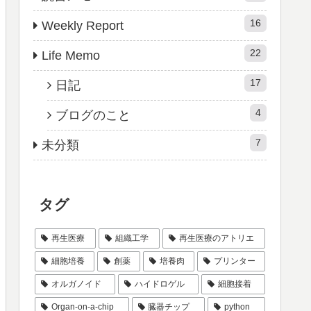
16
Weekly Report
22
Life Memo
17
日記
4
ブログのこと
7
未分類
タグ
再生医療
組織工学
再生医療のアトリエ
細胞培養
創薬
培養肉
プリンター
オルガノイド
ハイドロゲル
細胞接着
Organ-on-a-chip
臓器チップ
python