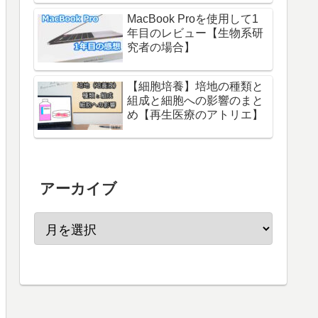
MacBook Proを使用して1
年目のレビュー【生物系研
究者の場合】
【細胞培養】培地の種類と
組成と細胞への影響のまと
め【再生医療のアトリエ】
アーカイブ