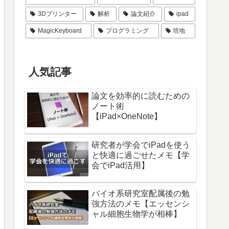
3Dプリンター
解析
論文紹介
ipad
MagicKeyboard
プログラミング
培地
人気記事
論文を効率的に読むための
ノート術
【iPad×OneNote】
研究者が学会でiPadを使う
と快適に過ごせたメモ【学
会でiPad活用】
バイオ系研究室配属後の勉
強方法のメモ【エッセンシ
ャル細胞生物学が相棒】