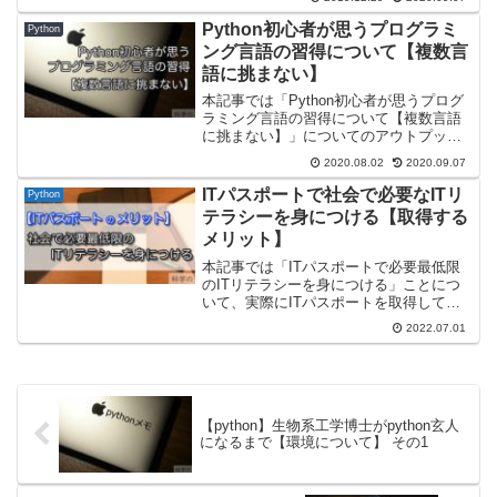
できるようになり、今も細々とですが学
習は続けることができています。本記事
Python初心者が思うプログラミ
Python
では、そんなpy...
ング言語の習得について【複数言
語に挑まない】
本記事では「Python初心者が思うプログ
ラミング言語の習得について【複数言語
に挑まない】」についてのアウトプット
です。「プログラミング初心者は1言語に
2020.08.02
2020.09.07
絞って集中したほうがよい」めちゃくち
ゃよく聞く言葉ですね。私は「Python」
ITパスポートで社会で必要なITリ
Python
をメインで...
テラシーを身につける【取得する
メリット】
本記事では「ITパスポートで必要最低限
のITリテラシーを身につける」ことにつ
いて、実際にITパスポートを取得して良
かったと感じることをアウトプットしま
2022.07.01
す。ITパスポートという資格は耳にした
ことがある人は多いと思いますが、取得
することのメリッ...
【python】生物系工学博士がpython玄人
になるまで【環境について】 その1