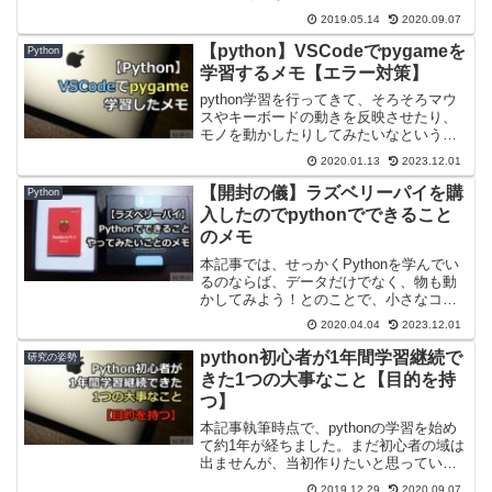
けするエラーに見舞われたので、解決ま
2019.05.14
2020.09.07
で行なったことをアウトプットしていき
ます。pythonのmatplotlibでグラフを描
【python】VSCodeでpygameを
Python
画...
学習するメモ【エラー対策】
python学習を行ってきて、そろそろマウ
スやキーボードの動きを反映させたり、
モノを動かしたりしてみたいなというこ
とで、その動きをもつ代表的なモノ「ゲ
2020.01.13
2023.12.01
ーム」を作る中で学習してみたことにつ
いてアウトプットします。使用ライブラ
【開封の儀】ラズベリーパイを購
Python
リは「pygame...
入したのでpythonでできること
のメモ
本記事では、せっかくPythonを学んでい
るのならば、データだけでなく、物も動
かしてみよう！とのことで、小さなコン
ピューターで噂の「Raspberry Pi（ラズ
2020.04.04
2023.12.01
ベリーパイ）」の購入にあたって「でき
ること」「やってみたいこと」をアウト
python初心者が1年間学習継続で
研究の姿勢
プット...
きた1つの大事なこと【目的を持
つ】
本記事執筆時点で、pythonの学習を始め
て約1年が経ちました。まだ初心者の域は
出ませんが、当初作りたいと思っていた
解析補助ツール等いろいろと作ることが
2019.12.29
2020.09.07