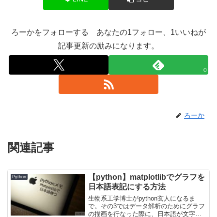
ろーかをフォローする あなたの1フォロー、1いいねが
記事更新の励みになります。
0
ろーか
関連記事
【python】matplotlibでグラフを
Python
日本語表記にする方法
生物系工学博士がpython玄人になるま
で。その3ではデータ解析のためにグラフ
の描画を行なった際に、日本語が文字化