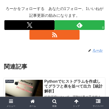
ろーかをフォローする あなたの1フォロー、1いいねが
記事更新の励みになります。
0
ろーか
関連記事
Pythonでヒストグラムを作成し
Python
てグラフと表を並べて出力【統計
解析】
科学研究において、実験結果の妥当性を
示すためには数字で示すことが最も説得
力があります。しかし、数字を使う上で
メニュー
ホーム
検索
トップ
サイドバー
避けて通れないのが統計になります。統