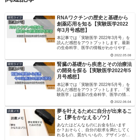
RNAワクチンの歴史と基礎から
研究ライフ
創薬応用を知る【実験医学2022
年3月号感想】
本記事では「実験医学 2022年3月号」を
読んだ感想をアウトプットします。最新
の生命科学、医学の情報がわかりやすく
まとめられた雑誌です。おそらくバイオ
2022.05.08
系医学系の研究室には常備されていると
言っても過言ではないくらい有名な雑誌
腎臓の基礎から疾患とその治療法
研究ライフ
ですね。2022年...
の開発を探る【実験医学2022年5
月号感想】
本記事では「実験医学 2022年5月号」を
読んだ感想をアウトプットします。「実
験医学」は最新の生命科学、医学の情報
がわかりやすくまとめられた雑誌です。
2022.06.04
おそらくバイオ系医学系の研究室には常
備されていると言っても過言ではないく
夢を叶えるために自分が出来るこ
読書メモ
らい有名な雑誌です...
と【夢をかなえるゾウ】
あなたはどんなものにお金を払います
か？おそらく、自分の欲求を満たしてく
れるもの、質がいいもの、デザインが良
いもの、人によって様々だと思います。