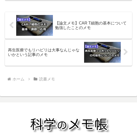
週の記録（8/29〜と9/5〜）「チーズはど
こへ消え...
【論文メモ】CAR T細胞の基本について
勉強したことのメモ
再生医療でもリハビリは大事なんじゃな
いかという記事のメモ
ホーム
読書メモ