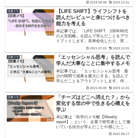
2019.06.08
2023.12.01
これらに共通することの多くは、お金を
払ってよかったと思うものが大半だと思
【LIFE SHIFT】ライフシフトを
読書メモ
います。お金を払って得られ...
読んだレビューと身につけるべき
能力を考える
本記事では、「LIFE SHIFT 100年時代
の人生戦略」を読んで学んだことをアウ
トプットします。長寿命化したり、世の
中の変化で、これまでのロールモデルが
2021.07.03
2023.12.01
通用しなくなったこれからにおいて、ど
のように生きるべきか？そんな疑問に対
「エッセンシャル思考」を読んで
読書メモ
して、正解は...
学んだ大事なことに集中するメモ
本記事では、「エッセンシャル思考 最
少の時間で成果を最大にする」を読んで
学んだことをアウトプットします。何か
と忙しい現代で、いかに集中して仕事を
2021.05.08
2023.12.01
こなすかを解説した書籍です。たくさん
の仕事を抱える中、いかにはやく終わら
「チーズはどこへ消えた？」から
読書メモ
せてたくさんの仕事を捌く...
変化する世の中で生きる心構えを
学ぶ
本記事は「科学のメモ帳【Weekly
report】」という、企業で研究者として働
いている自分が学んだことや感じたこ
と、出会ったものを週間日記として記録
2022.09.17
していく企画です。今回の報告内容は今